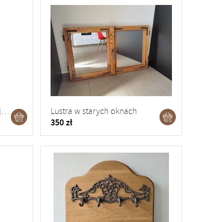
Deska do serwowania i krojenia - 56 cm
Lustra w starych oknach
350 zł